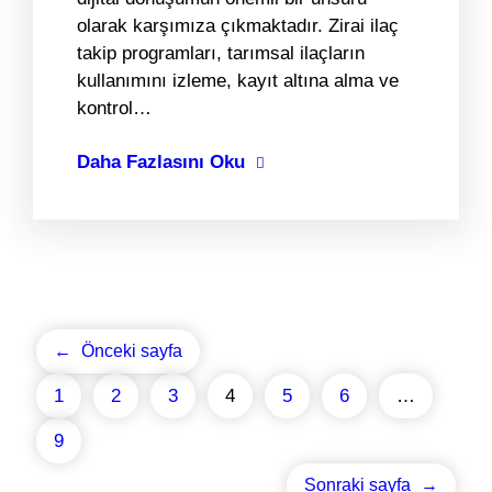
olarak karşımıza çıkmaktadır. Zirai ilaç
takip programları, tarımsal ilaçların
kullanımını izleme, kayıt altına alma ve
kontrol…
Daha Fazlasını Oku
←
Önceki sayfa
1
2
3
4
5
6
…
9
Sonraki sayfa
→