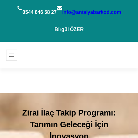
İçeriğe
geç
0544 846 58 27
info@antalyabarkod.com
Birgül ÖZER
Zirai İlaç Takip Programı:
Tarımın Geleceği İçin
İnovasyon