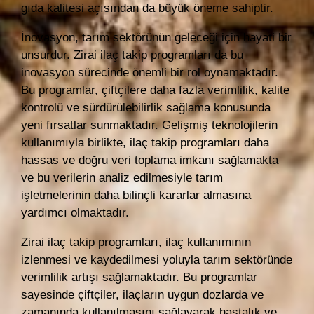
gıda kalitesi açısından da büyük öneme sahiptir.
İnovasyon, tarım sektörünün geleceği için hayati bir
unsurdur. Zirai ilaç takip programları da bu
inovasyon sürecinde önemli bir rol oynamaktadır.
Bu programlar, çiftçilere daha fazla verimlilik, kalite
kontrolü ve sürdürülebilirlik sağlama konusunda
yeni fırsatlar sunmaktadır. Gelişmiş teknolojilerin
kullanımıyla birlikte, ilaç takip programları daha
hassas ve doğru veri toplama imkanı sağlamakta
ve bu verilerin analiz edilmesiyle tarım
işletmelerinin daha bilinçli kararlar almasına
yardımcı olmaktadır.
Zirai ilaç takip programları, ilaç kullanımının
izlenmesi ve kaydedilmesi yoluyla tarım sektöründe
verimlilik artışı sağlamaktadır. Bu programlar
sayesinde çiftçiler, ilaçların uygun dozlarda ve
zamanında kullanılmasını sağlayarak hastalık ve