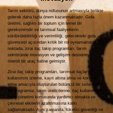
Tarım sektörü, dünya nüfusunun artmasıyla birlikte
giderek daha fazla önem kazanmaktadır. Gıda
üretimi, sağlıklı bir toplum için temel bir
gereksinimdir ve tarımsal faaliyetlerin
sürdürülebilirliği ve verimliliği, gelecekteki gıda
güvencesi açısından kritik bir rol oynamaktadır. Bu
noktada, zirai ilaç takip programları, tarım
sektöründe inovasyon ve gelişimi destekleyen
önemli bir araç haline gelmiştir.
Zirai ilaç takip programları, tarımsal ilaçların
kullanımını izleme, kayıt altına alma ve kontrol
etme amacıyla oluşturulan bütüncül bir sistemdir.
Bu programlar, tarım üreticilerine, ilaç kullanımının
etkin yönetimi konusunda yardımcı olmakta ve
çevresel etkilerin azaltılmasına katkı
sağlamaktadır. Aynı zamanda, tüketici güvenliği ve