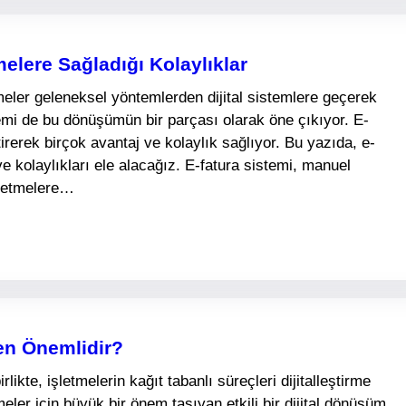
melere Sağladığı Kolaylıklar
etmeler geleneksel yöntemlerden dijital sistemlere geçerek
stemi de bu dönüşümün bir parçası olarak öne çıkıyor. E-
eştirerek birçok avantaj ve kolaylık sağlıyor. Bu yazıda, e-
ve kolaylıkları ele alacağız. E-fatura sistemi, manuel
şletmelere…
den Önemlidir?
ikte, işletmelerin kağıt tabanlı süreçleri dijitalleştirme
meler için büyük bir önem taşıyan etkili bir dijital dönüşüm