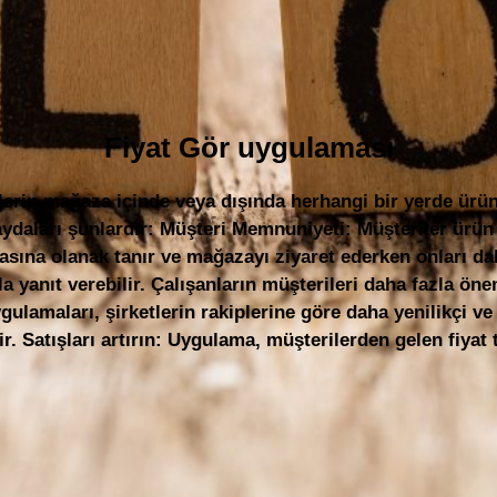
Fiyat Gör uygulaması
rin mağaza içinde veya dışında herhangi bir yerde ürün fi
daları şunlardır: Müşteri Memnuniyeti: Müşteriler ürün fi
pmasına olanak tanır ve mağazayı ziyaret ederken onları
la yanıt verebilir. Çalışanların müşterileri daha fazla ön
ulamaları, şirketlerin rakiplerine göre daha yenilikçi v
ir. Satışları artırın: Uygulama, müşterilerden gelen fiyat 