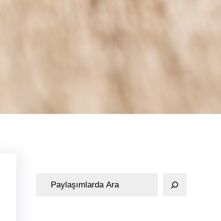
A
r
a