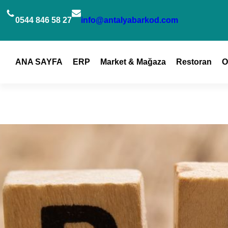
İçeriğe
geç
0544 846 58 27
info@antalyabarkod.com
ANA SAYFA
ERP
Market & Mağaza
Restoran
O