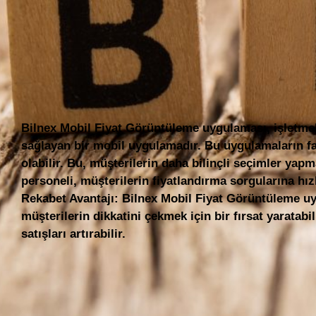
Bilnex Mobil Fiyat Görüntüleme uygulaması, işletmele
sağlayan bir mobil uygulamadır. Bu uygulamaların fay
olabilir. Bu, müşterilerin daha bilinçli seçimler ya
personeli, müşterilerin fiyatlandırma sorgularına hız
Rekabet Avantajı: Bilnex Mobil Fiyat Görüntüleme uyg
müşterilerin dikkatini çekmek için bir fırsat yaratabil
satışları artırabilir.