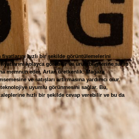
yatlarını hızlı bir şekilde görüntülemelerini
yatlarını kolayca görebilir ve ürün bilgilerine sahip
 daha memnun eder. Artan üretkenlik: Mağaza
emsemesine ve satışları artırmasına yardımcı olur.
e teknolojiye uyumlu görünmesini sağlar. Bu,
taleplerine hızlı bir şekilde cevap verebilir ve bu da