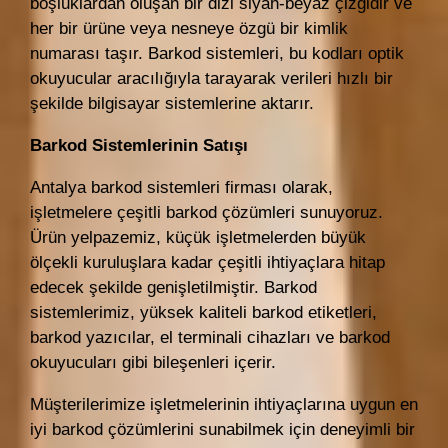
boşluklardan oluşan bir dizi siyah-beyaz çizgidir ve
her bir ürüne veya nesneye özgü bir kimlik
numarası taşır. Barkod sistemleri, bu kodları optik
okuyucular aracılığıyla tarayarak verileri hızlı bir
şekilde bilgisayar sistemlerine aktarır.
Barkod Sistemlerinin Satışı
Antalya barkod sistemleri firması olarak,
işletmelere çeşitli barkod çözümleri sunuyoruz.
Ürün yelpazemiz, küçük işletmelerden büyük
ölçekli kuruluşlara kadar çeşitli ihtiyaçlara hitap
edecek şekilde genişletilmiştir. Barkod
sistemlerimiz, yüksek kaliteli barkod etiketleri,
barkod yazıcılar, el terminali cihazları ve barkod
okuyucuları gibi bileşenleri içerir.
Müşterilerimize işletmelerinin ihtiyaçlarına uygun en
iyi barkod çözümlerini sunabilmek için deneyimli bir