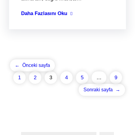
Daha Fazlasını Oku
←
Önceki sayfa
1
2
3
4
5
…
9
Sonraki sayfa
→