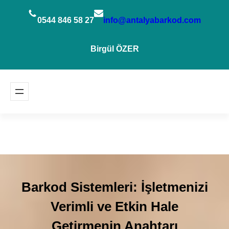
İçeriğe
geç
0544 846 58 27
info@antalyabarkod.com
Birgül ÖZER
Barkod Sistemleri: İşletmenizi
Verimli ve Etkin Hale
Getirmenin Anahtarı