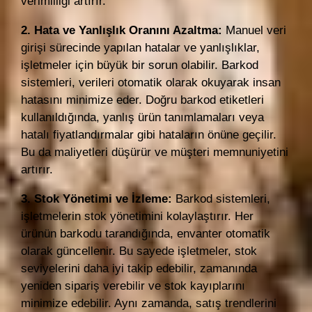
verimliliği artırır.
2. Hata ve Yanlışlık Oranını Azaltma:
Manuel veri
girişi sürecinde yapılan hatalar ve yanlışlıklar,
işletmeler için büyük bir sorun olabilir. Barkod
sistemleri, verileri otomatik olarak okuyarak insan
hatasını minimize eder. Doğru barkod etiketleri
kullanıldığında, yanlış ürün tanımlamaları veya
hatalı fiyatlandırmalar gibi hataların önüne geçilir.
Bu da maliyetleri düşürür ve müşteri memnuniyetini
artırır.
3. Stok Yönetimi ve İzleme:
Barkod sistemleri,
işletmelerin stok yönetimini kolaylaştırır. Her
ürünün barkodu tarandığında, envanter otomatik
olarak güncellenir. Bu sayede işletmeler, stok
seviyelerini daha iyi takip edebilir, zamanında
yeniden sipariş verebilir ve stok kayıplarını
minimize edebilir. Aynı zamanda, satış trendlerini