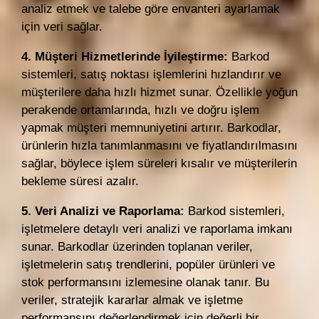
analiz etmek ve talebe göre envanteri ayarlamak
için veri sağlar.
4. Müşteri Hizmetlerinde İyileştirme:
Barkod
sistemleri, satış noktası işlemlerini hızlandırır ve
müşterilere daha hızlı hizmet sunar. Özellikle yoğun
perakende ortamlarında, hızlı ve doğru işlem
yapmak müşteri memnuniyetini artırır. Barkodlar,
ürünlerin hızla tanımlanmasını ve fiyatlandırılmasını
sağlar, böylece işlem süreleri kısalır ve müşterilerin
bekleme süresi azalır.
5. Veri Analizi ve Raporlama:
Barkod sistemleri,
işletmelere detaylı veri analizi ve raporlama imkanı
sunar. Barkodlar üzerinden toplanan veriler,
işletmelerin satış trendlerini, popüler ürünleri ve
stok performansını izlemesine olanak tanır. Bu
veriler, stratejik kararlar almak ve işletme
performansını değerlendirmek için değerli bir