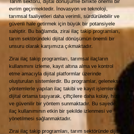
Tarım sektörü, dijital dönüşümle birlikte önemli bir
evrim geçirmektedir. İnovasyon ve teknoloji,
tarımsal faaliyetleri daha verimli, sürdürülebilir ve
güvenli hale getirmek için büyük bir potansiyele
sahiptir. Bu bağlamda, zirai ilaç takip programları,
tarım sektöründeki dijital dönüşümün önemli bir
unsuru olarak karşımıza çıkmaktadır.
Zirai ilaç takip programları, tarımsal ilaçların
kullanımını izleme, kayıt altına alma ve kontrol
etme amacıyla dijital platformlar üzerinde
oluşturulan sistemlerdir. Bu programlar, geleneksel
yöntemlerle yapılan ilaç takibi ve kayıt işlemlerini
dijital ortama taşıyarak, çiftçilere daha kolay, hızlı
ve güvenilir bir yöntem sunmaktadır. Bu sayede,
ilaç kullanımının etkin bir şekilde izlenmesi ve
yönetilmesi sağlanmaktadır.
Zirai ilaç takip programları, tarım sektöründe dijital