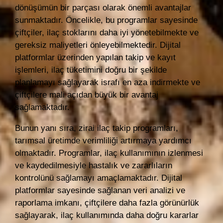
dönüşümün bir parçası olarak önemli avantajlar
sunmaktadır. Öncelikle, bu programlar sayesinde
çiftçiler, ilaç stoklarını daha iyi yönetebilmekte ve
gereksiz maliyetleri önleyebilmektedir. Dijital
platformlar üzerinden yapılan takip ve kayıt
işlemleri, ilaç tüketimini doğru bir şekilde
planlamayı sağlayarak israfı en aza indirmekte ve
çiftçilere mali açıdan büyük bir avantaj
sağlamaktadır.
Bunun yanı sıra, zirai ilaç takip programları,
tarımsal üretimde verimliliği artırmaya yardımcı
olmaktadır. Programlar, ilaç kullanımının izlenmesi
ve kaydedilmesiyle hastalık ve zararlıların
kontrolünü sağlamayı amaçlamaktadır. Dijital
platformlar sayesinde sağlanan veri analizi ve
raporlama imkanı, çiftçilere daha fazla görünürlük
sağlayarak, ilaç kullanımında daha doğru kararlar