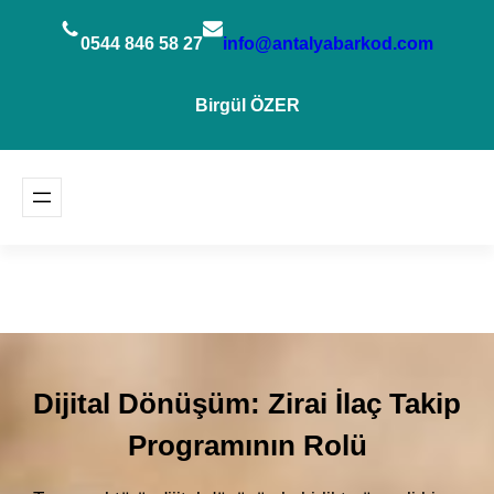
İçeriğe
geç
0544 846 58 27
info@antalyabarkod.com
Birgül ÖZER
Dijital Dönüşüm: Zirai İlaç Takip
Programının Rolü